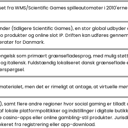
set fra WMS/Scientific Games spilleautomater i 2010'erne o
er (tidligere Scientific Games), en stor global udbyder 
no produkter og online slot IP. Driften kan udføres gennem
eratør for Danmark.
engelsk som primært grænsefladesprog, med mulig støtt
og italiensk. Fuldstændig lokaliseret dansk grænseflade e
erspørgsel.
ematerialet, men det er rimeligt at antage, at virtuelle mø
 samt flere andre regioner hvor social gaming er tilladt o
 lokale platformpolitikker og indstillinger i digitale bu
le casino-apps eller online gambling-stil produkter. Juris
keret fra registrering eller app-download.