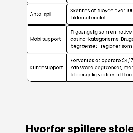
Skønnes at tilbyde over 10
Antal spil
kildematerialet.
Tilgængelig som en native 
Mobilsupport
casino-kategorierne. Brug
begrænset i regioner som
Forventes at operere 24/7
Kundesupport
kan være begrænset, men h
tilgængelig via kontaktform
Hvorfor spillere stol