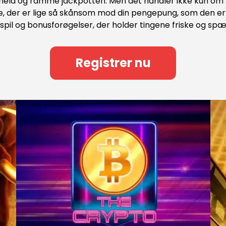
it held og ramme jackpotten. Men det handler ikke kun om
, der er lige så skånsom mod din pengepung, som den er s
spil og bonusforøgelser, der holder tingene friske og sp
Registrer nu