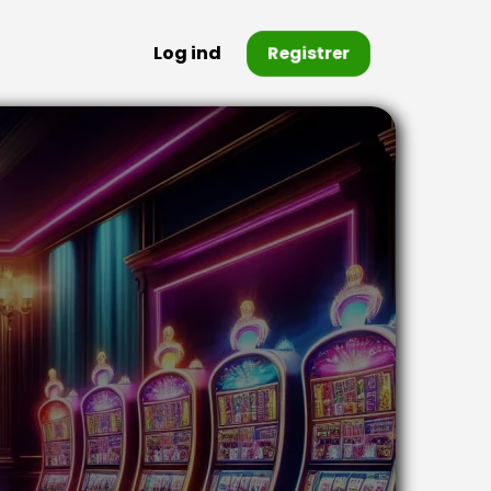
Log ind
Registrer