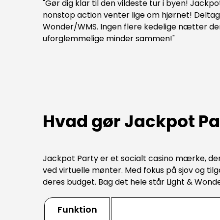
"Gør dig klar til den vildeste tur i byen! Jack
nonstop action venter lige om hjørnet! Delta
Wonder/WMS. Ingen flere kedelige nætter derhj
uforglemmelige minder sammen!"
Hvad gør Jackpot P
Jackpot Party er et socialt casino mærke, der
ved virtuelle mønter. Med fokus på sjov og ti
deres budget. Bag det hele står Light & Wonder 
Funktion