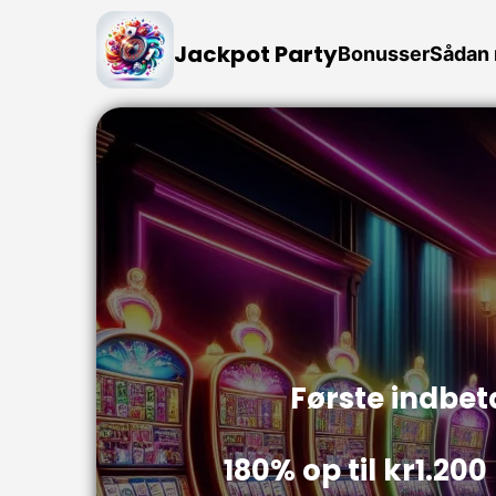
Jackpot Party
Bonusser
Sådan 
Første indbet
180% op til kr1.200