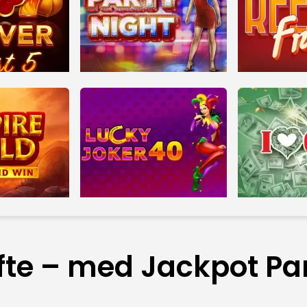
ofte – med Jackpot Pa